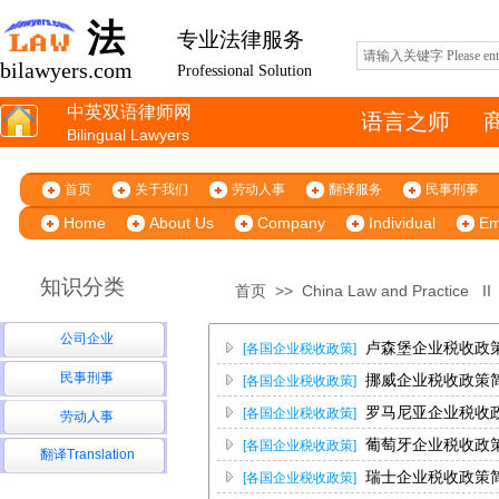
法
专业法律服务
bilawyers.com
Professional Solution
中英双语律师网
语言之师
Bilingual Lawyers
首页
关于我们
劳动人事
翻译服务
民事刑事
Home
About Us
Company
Individual
Em
知识分类
首页
>>
China Law and Practice
I
公司企业
卢森堡企业税收政
[各国企业税收政策]
民事刑事
挪威企业税收政策
[各国企业税收政策]
罗马尼亚企业税收
[各国企业税收政策]
劳动人事
葡萄牙企业税收政
[各国企业税收政策]
翻译Translation
瑞士企业税收政策
[各国企业税收政策]