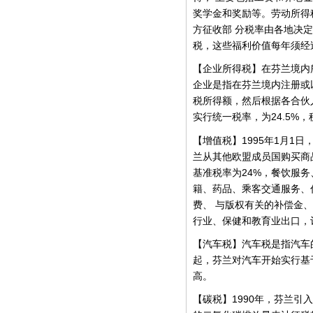
奖学金和奖励等。劳动所得
方征收部
分税率由各地决定
税，这些福利价值每年须经
【企业所得税】在芬兰境内
企业是指在芬兰境内注册或
税所得额，然后根据各合伙
24.5%
实行统一税率，为
，
1995
1
1
【增值税】
年
月
日
兰从其他欧盟成员国购买商
24%
基准税率为
，餐饮服务
籍、药品、乘客交通服务、
费、
与版权有关的补偿金、
行业、保健和教育业出口，
【汽车税】汽车税是指汽车
起，芬兰对汽车开始实行基
高。
1990
【碳税】
年，芬兰引入