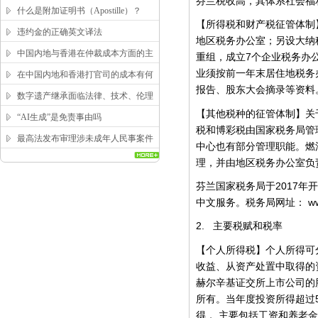
芬兰税收高，其体系社会福
求？
什么是附加证明书（Apostille）？
【所得税和财产税征管体制
违约金的正确英文译法
地区税务办公室；另设大纳
中国内地与香港在仲裁成本方面的主
7
重组，成立
个企业税务办
要区别
业须按前一年末居住地税务
在中国内地和香港打官司的成本有何
报告、股东大会摘录等资料
区别？
数字遗产继承面临法律、技术、伦理
【其他税种的征管体制】关
三重困局，该如何突破？
“AI生成”是免责事由吗
税和博彩税由国家税务局管
最高法发布审理涉未成年人民事案件
中心也有部分管理职能。燃
工作指引
理，并由地区税务办公室负
2017
芬兰国家税务局于
年开
ww
中文服务。税务局网址：
2.
主要税赋和税率
【个人所得税】个人所得可
收益、从资产处置中取得的
赫尔辛基证交所上市公司的
所有。当年度投资所得超过
得，
主要包括工资和养老金