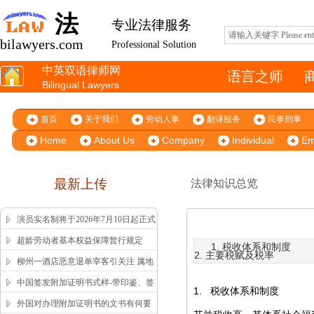
法
专业法律服务
bilawyers.com
Professional Solution
中英双语律师网
语言之师
Bilingual Lawyers
首页
关于我们
劳动人事
翻译服务
民事刑事
Home
About Us
Company
Individual
Em
最新上传
法律知识总览
演员实名制将于2026年7月10日起正式
施行
超龄劳动者基本权益保障暂行规定
1. 税收体系和制度
2. 主要税赋及税率
柳州一酒店恶意退单宰客引关注 属地
市监局高效回应获舆论认可
中国签发附加证明书式样-带印鉴、签
1.
税收体系和制度
字版本 China Apostille Sample
外国对办理附加证明书的文书有何要