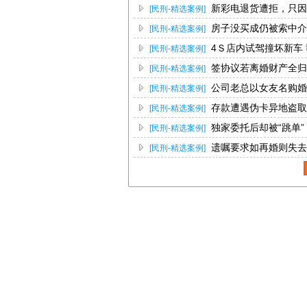
新彩电退货遭拒，只因
[民刑-精选案例]
房子没买成仍被索中介
[民刑-精选案例]
4Ｓ店内试驾撞坏新车
[民刑-精选案例]
签协议若离婚财产全归
[民刑-精选案例]
公司老总以女友名购婚
[民刑-精选案例]
为一般赠与
存款遭遇伪卡异地盗取
[民刑-精选案例]
独家委托后却被“跳单
[民刑-精选案例]
款无效
遗嘱要求如再婚则失去
[民刑-精选案例]