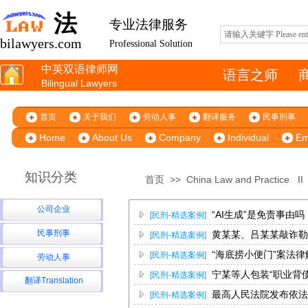
法
专业法律服务
bilawyers.com
Professional Solution
中英双语律师网
语言之师
Bilingual Lawyers
首页
关于我们
劳动人事
翻译服务
民事刑事
Home
About Us
Company
Individual
Em
知识分类
首页
>>
China Law and Practice
I
公司企业
“AI生成”是免责事由吗
[民刑-精选案例]
民事刑事
黄某某、吕某某敲诈勒
[民刑-精选案例]
处罚
“海底捞小便门”案法律
[民刑-精选案例]
劳动人事
宁某等人包装“职业背
[民刑-精选案例]
翻译Translation
最高人民法院发布依法
[民刑-精选案例]