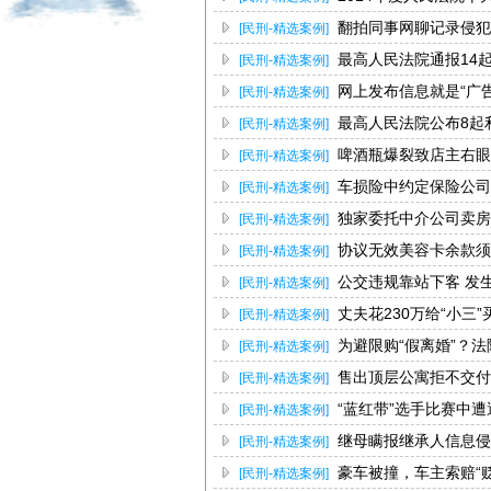
翻拍同事网聊记录侵犯
[民刑-精选案例]
最高人民法院通报14
[民刑-精选案例]
网上发布信息就是“广
[民刑-精选案例]
最高人民法院公布8起
[民刑-精选案例]
啤酒瓶爆裂致店主右眼
[民刑-精选案例]
车损险中约定保险公司
[民刑-精选案例]
独家委托中介公司卖房
[民刑-精选案例]
协议无效美容卡余款须
[民刑-精选案例]
公交违规靠站下客 发
[民刑-精选案例]
丈夫花230万给“小三
[民刑-精选案例]
为避限购“假离婚”？
[民刑-精选案例]
售出顶层公寓拒不交付
[民刑-精选案例]
“蓝红带”选手比赛中
[民刑-精选案例]
继母瞒报继承人信息侵
[民刑-精选案例]
豪车被撞，车主索赔“
[民刑-精选案例]