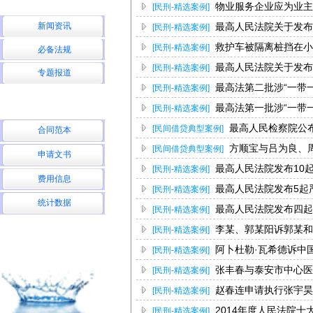
物业服务企业应为业主
[民刑-精选案例]
新闻资讯
最高人民法院关于发布
[民刑-精选案例]
救护车被隔离桩挡在小
[民刑-精选案例]
必备法规
最高人民法院关于发布
[民刑-精选案例]
专题报道
最高法第二批涉“一带
[民刑-精选案例]
最高法第一批涉“一带
[民刑-精选案例]
最高人民检察院公
[民间借贷典型案例]
合同范本
虚假诉讼监督案
方顺宝与吕为良、
[民间借贷典型案例]
申请文书
最高人民法院发布10
[民刑-精选案例]
费用信息
最高人民法院发布5起
[民刑-精选案例]
统计数据
最高人民法院发布四起
[民刑-精选案例]
李某、郭某阳诉郭某和
[民刑-精选案例]
阿卜杜勒·瓦希德诉中
[民刑-精选案例]
张丰春与泰安市中心医
[民刑-精选案例]
赵春连申请执行张宇昊
[民刑-精选案例]
2014年度人民法院
[民刑-精选案例]