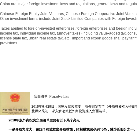
China are: major foreign investment laws and regulations, general laws and regulati
Chinese-Foreign Equity Joint Ventures, Chinese-Foreign Cooperative Joint Venture
Other investment forms include Joint Stock Limited Companies with Foreign Inves
Taxes applied to foreign-invested enterprises, foreign enterprises and foreign in
income tax, individual income tax, turnover taxes (including value-added tax, cons
license plate tax, urban real estate tax, etc.. Import and export goods shall pay tar
provisions.
负面清单
Negative List
2018年6月28日，国家发展改革委、商务部发布了《外商投资准入特别
受媒体采访，深入解读新版外商投资准入负面清单。
2018年版外商投资负面清单主要有以下几个亮点
一是开放力度大，在22个领域推出开放措施，限制措施减少到48条，减少近四分之一。