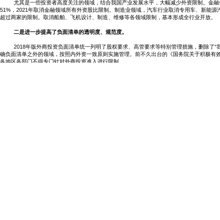
尤其是一些投资者高度关注的领域，结合我国产业发展水平，大幅减少外资限制。金融
51%，2021年取消金融领域所有外资股比限制。制造业领域，汽车行业取消专用车、新能源
超过两家的限制。取消船舶、飞机设计、制造、维修等各领域限制，基本形成全行业开放。
二是进一步提高了负面清单的透明度、规范度。
2018年版外商投资负面清单统一列明了股权要求、高管要求等特别管理措施，删除了
确负面清单之外的领域，按照内外资一致原则实施管理。前不久出台的《国务院关于积极有效利
各地区各部门不得专门针对外商投资准入进行限制。
三是进一步提高了国际化水平。
2018年版外商投资负面清单，借鉴了自贸试验区负面清单的体例与形式，从《外商投
要求等主要的外资限制措施。
今年以来，中国政府推出了一系列鼓励外商投资的措施，6月11日，出台了《国务院关于积
年版外商投资负面清单；自贸试验区外商投资负面清单的出台也进入了“倒计时”。今年1-5月我国
措施将极大激发各国投资者来华投资的热情，成为我国吸收外资工作的有力“助推器”，预计2
Special Administrative Measures on Access to Foreign Investment (Negative List) (201
the Ministry of Commerce, and
will become effective on July 28, 2018.
The number of items su
the scope of foreign investment approval.
The new list also detailed a timetable for opening-