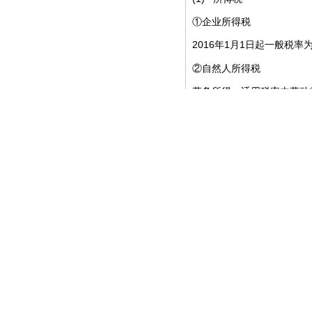
①企业所得税
2016
1
1
年
月
日起一般税率
②自然人所得税
劳务所得。适用税率由劳动
有关。自然人所得税由支付
证券投资所得和资本利得等
49999.99
21%
欧元部分按
税
税。
③非居民所得税：非居民所
(2)
资产税：资产税包括财
①财产税
2008
从
税务年度开始，西原
70
当个人财产超过
万欧元（
2012
10
外，
年
月，西班牙
进行申报，包括银行账户、