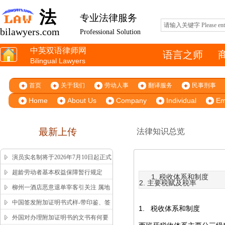
法
专业法律服务
bilawyers.com
Professional Solution
中英双语律师网
语言之师
Bilingual Lawyers
首页
关于我们
劳动人事
翻译服务
民事刑事
Home
About Us
Company
Individual
Em
最新上传
法律知识总览
演员实名制将于2026年7月10日起正式
施行
超龄劳动者基本权益保障暂行规定
1. 税收体系和制度
2. 主要税赋及税率
柳州一酒店恶意退单宰客引关注 属地
市监局高效回应获舆论认可
中国签发附加证明书式样-带印鉴、签
1.
税收体系和制度
字版本 China Apostille Sample
外国对办理附加证明书的文书有何要