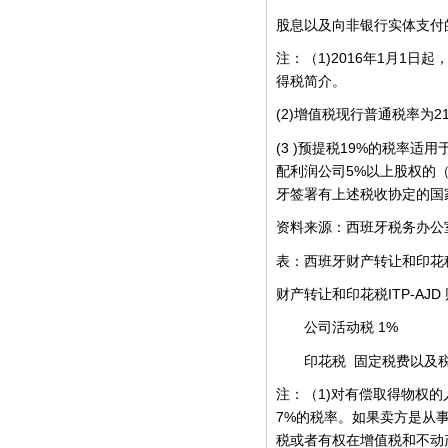
股息以及向非银行实体支付
1)2016
1
1
注：（
年
月
日起
得税简介。
(2)
2
增值税现行普通税率为
(3 )
19%
预提税
的税率适用
5%
配利润公司
以上股权的
牙签署有上述税收协定的国
资料来源：西班牙税务办公
表：西班牙财产转让和印花
ITP-AJD
财产转让和印花税
1%
公司活动税
印花税
固定税费以及
1)
注：（
对有偿取得物权的
7%
的税率。如果卖方是从
税或者有权在增值税和不动