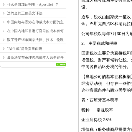
西班牙税收体系主要分三级
求？
什么是附加证明书（Apostille）？
设。
违约金的正确英文译法
通常，税收由国家统一征收
中国内地与香港在仲裁成本方面的主
金。巴斯克自治区和纳瓦拉
要区别
在中国内地和香港打官司的成本有何
7
30
公司年税以每年
月
日为
区别？
数字遗产继承面临法律、技术、伦理
2.
主要税赋和税率
三重困局，该如何突破？
“AI生成”是免责事由吗
国家税收主要分为直接税和
最高法发布审理涉未成年人民事案件
增值税、财产有偿转让税、
工作指引
中向各自治区分税的部分。
【当地公司的基本征税框架
经济活动税，但存在一些豁
这些客观条件与商业类型的
表：西班牙基本税率
税种
常规税率
25%
企业所得税
增值税（服务或商品提供方