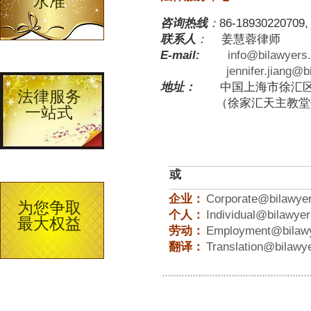
水准
咨询热线
：
86-18930220709,
联系人
：
姜慧蓉律师
E-mail
:
info@bilawyers
jennifer.jiang@
地址：
中国上海市徐汇区漕溪
法律服务
（徐家汇天主教堂旁边，
一站式
或
企业：
Corporate@bilawye
为您争取
个人：
Individual@bilawye
最大权益
劳动：
Employment@bilaw
翻译：
Translation@bilawy