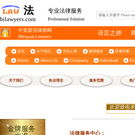
法
专业法律服务
bilawyers.com
Professional Solution
中英双语律师网
语言之师
Bilingual Lawyers
首页
关于我们
劳动人事
翻译服务
民事刑事
Home
About Us
Company
Individual
Em
关于我们
执业理念
服务范围
热
欢迎致电本
金牌服务
法律服务中心：