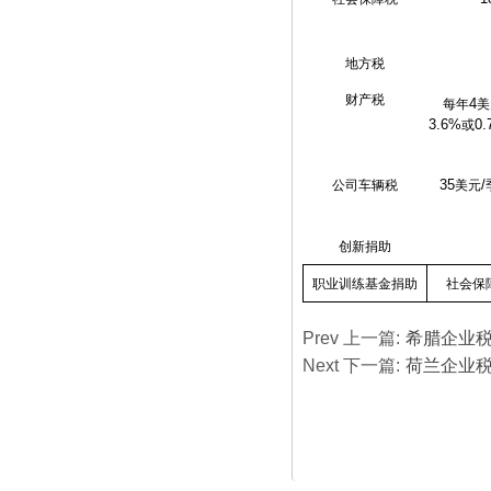
地方税
财产税
4
每年
美
3.6%
0.
或
35
/
公司车辆税
美元
创新捐助
职业训练基金捐助
社会保
Prev 上一篇:
希腊企业
Next 下一篇:
荷兰企业