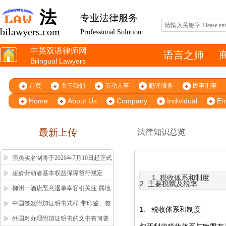
法
专业法律服务
bilawyers.com
Professional Solution
中英双语律师网
语言之师
Bilingual Lawyers
首页
关于我们
劳动人事
翻译服务
民事刑事
Home
About Us
Company
Individual
Em
最新上传
法律知识总览
演员实名制将于2026年7月10日起正式
施行
超龄劳动者基本权益保障暂行规定
1. 税收体系和制度
2. 主要税赋及税率
柳州一酒店恶意退单宰客引关注 属地
市监局高效回应获舆论认可
中国签发附加证明书式样-带印鉴、签
1.
税收体系和制度
字版本 China Apostille Sample
外国对办理附加证明书的文书有何要