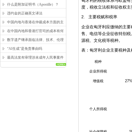
匈牙利的税收体系与欧盟有
求？
什么是附加证明书（Apostille）？
度，税收立法权和征收权主
违约金的正确英文译法
2.
主要税赋和税率
中国内地与香港在仲裁成本方面的主
企业在匈牙利应缴纳的主要
要区别
在中国内地和香港打官司的成本有何
售、电信等企业征收特别税
区别？
数字遗产继承面临法律、技术、伦理
源税、文化税等税种。
三重困局，该如何突破？
“AI生成”是免责事由吗
表：匈牙利企业主要税种及
最高法发布审理涉未成年人民事案件
税种
工作指引
企业所得税
27
增值税
个人所得税
1
社会保障税