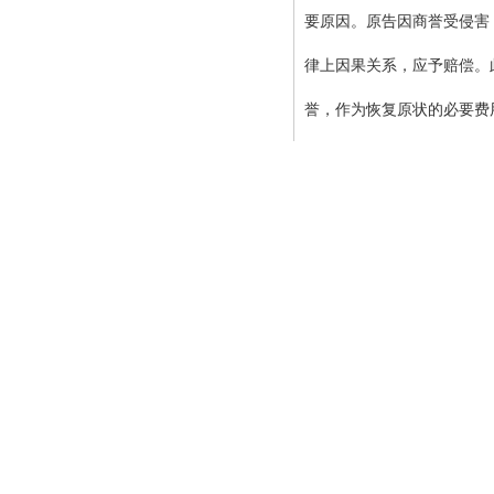
要原因。原告因商誉受侵害
律上因果关系，应予赔偿。
誉，作为恢复原状的必要费
上海财经大学法学院
偿依据主要来自对四千多单
当因果关系，难以被法院全
针对海底捞提出的高
污染及卫生风险，引发消费
要措施，但具体费用构成存