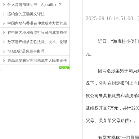
求？
什么是附加证明书（Apostille）？
违约金的正确英文译法
2025-09-16 14:51:08
中国内地与香港在仲裁成本方面的主
要区别
在中国内地和香港打官司的成本有何
区别？
近日，“海底捞小便门
数字遗产继承面临法律、技术、伦理
三重困局，该如何突破？
“AI生成”是免责事由吗
元。
最高法发布审理涉未成年人民事案件
工作指引
因两名涉案男子均为
况下，分别在指定报刊上向
饮公司餐具损耗费和清洗消
及维权开支7万元，共计220
父母、吴某某父母赔偿）
。
有网友戏称“一泡尿