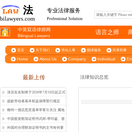
法
专业法律服务
bilawyers.com
Professional Solution
中英双语律师网
语言之师
Bilingual Lawyers
首页
关于我们
劳动人事
翻译服务
民事刑事
Home
About Us
Company
Individual
Em
最新上传
法律知识总览
演员实名制将于2026年7月10日起正式
施行
超龄劳动者基本权益保障暂行规定
柳州一酒店恶意退单宰客引关注 属地
市监局高效回应获舆论认可
中国签发附加证明书式样-带印鉴、签
字版本 China Apostille Sample
外国对办理附加证明书的文书有何要