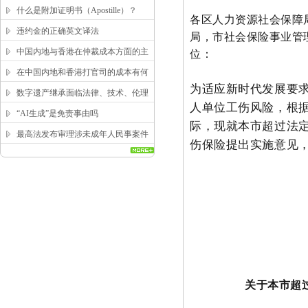
求？
什么是附加证明书（Apostille）？
各区人力资源社会保障
违约金的正确英文译法
局，市社会保险事业管
中国内地与香港在仲裁成本方面的主
位：
要区别
在中国内地和香港打官司的成本有何
为适应新时代发展要
区别？
数字遗产继承面临法律、技术、伦理
人单位工伤风险，根
三重困局，该如何突破？
“AI生成”是免责事由吗
际，现就本市超过法定
最高法发布审理涉未成年人民事案件
伤保险提出实施意见
工作指引
关于本市超