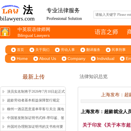
法
专业法律服务
bilawyers.com
Professional Solution
中英双语律师网
语言之师
Bilingual Lawyers
首页
关于我们
劳动人事
翻译服务
民事刑事
Home
About Us
Company
Individual
Em
最新上传
法律知识总览
演员实名制将于2026年7月10日起正式
上海发布：超龄
施行
超龄劳动者基本权益保障暂行规定
柳州一酒店恶意退单宰客引关注 属地
上海发布：超龄就业人员和
市监局高效回应获舆论认可
中国签发附加证明书式样-带印鉴、签
关于印发《关于本市超
字版本 China Apostille Sample
外国对办理附加证明书的文书有何要