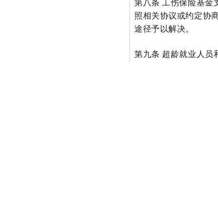
第八条 工伤保险基
照相关协议或约定协
途径予以解决。
第九条 超龄就业人
险实施办法》有关社
工程建设项目使用的超
定执行。
第十条 用人单位应
治教育，执行安全生
避免和减少职业伤害
第十一条 本意见自
20
Prev 上一篇:
国务院办公