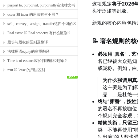
这项规定
将于2026
ruling, verdict, conclude等的译法
purport to, purported, purportedly在法律文书
头衔泛滥等乱象
。
的译法
occur 和 incur 的用法有何不同？
新规的核心内容包括
sell、convey、assign、transfer这四个词的区
别
Real estate 和 Real property 有什么区别？
📝 署名规则的
股份与股权的区别及翻译
法律用语equity的多重翻译
必须用“真名”，艺
名已经被大众熟知
Time is of essence应如何理解和翻译？
或昵称
。例如，白
rent 和 lease 的用法区别
为什么强调用真
这主要是为了解
品
；二是杜绝一
终结“撕番”，按
的署名不再按咖位
个规则完全客观，
精简头衔，只留三
类，不能再使用“特
别出演”的人数也