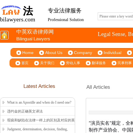
法
专业法律服务
bilawyers.com
Professional Solution
中英双语律师网
Legal Sense, B
Bilingual Lawyers
Home
About Us
Company
Individual
首页
关于我们
劳动人事
翻译服务
民事刑事
Latest Articles
All Articles
What is an Apostille and when do I need one?
违约金的正确英文译法
瑕疵和缺陷在法律一样上的区别及对应的英
“演员实名”规定，
文翻译
制作产业协会、中国
Judgment, determination, decision, finding,