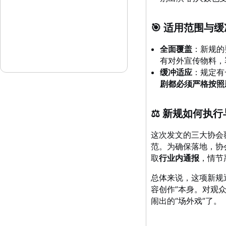
🎯 适用范围与
全面覆盖
：新规的
有对外宣传物料，
缓冲适应
：规定有
剧都必须严格按照
⚖️ 新规如何执
这次发文的三大协会
范
。为确保落地，协
取
行业内通报
，情节
总体来说，这项新规
容创作”本身
。对观
闹出的“场外戏”了。