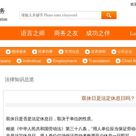
欢
务
ution
语言之师 商务之友 成功之伴
La
翻译服务
民事刑事
常用信息
首席律师
公司企业
mpany
Individual
Employment
Translation
Chief A
法律知识总览
双休日是法定休息日吗？
双休日是否是法定休息日，取决于单位的性质。
根据《中华人民共和国劳动法》第三十八条，“用人单位应当保证劳动
非是法定休息日，用人单位仅须保证劳动者每周至少休息一日即可。