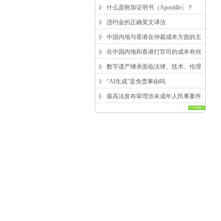
求？
什么是附加证明书（Apostille）？
违约金的正确英文译法
中国内地与香港在仲裁成本方面的主
要区别
在中国内地和香港打官司的成本有何
区别？
数字遗产继承面临法律、技术、伦理
三重困局，该如何突破？
“AI生成”是免责事由吗
最高法发布审理涉未成年人民事案件
工作指引