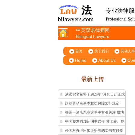
法
专业法律服
bilawyers.com
Professional Sol
中英双语律师网
Bilingual Lawyers
首页
关于我们
劳动人事
Home
About Us
Co
最新上传
演员实名制将于2026年7月10日起正式
施行
超龄劳动者基本权益保障暂行规定
柳州一酒店恶意退单宰客引关注 属地
市监局高效回应获舆论认可
中国签发附加证明书式样-带印鉴、签
字版本 China Apostille Sample
外国对办理附加证明书的文书有何要