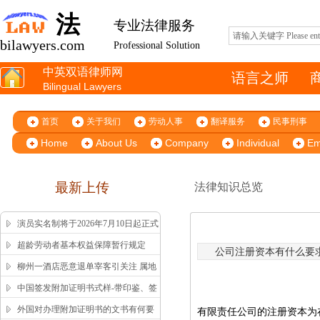
法
专业法律服务
bilawyers.com
Professional Solution
中英双语律师网
语言之师
Bilingual Lawyers
首页
关于我们
劳动人事
翻译服务
民事刑事
Home
About Us
Company
Individual
Em
最新上传
法律知识总览
演员实名制将于2026年7月10日起正式
施行
超龄劳动者基本权益保障暂行规定
公司注册资本有什么要
柳州一酒店恶意退单宰客引关注 属地
市监局高效回应获舆论认可
中国签发附加证明书式样-带印鉴、签
字版本 China Apostille Sample
外国对办理附加证明书的文书有何要
有限责任公司的注册资本为