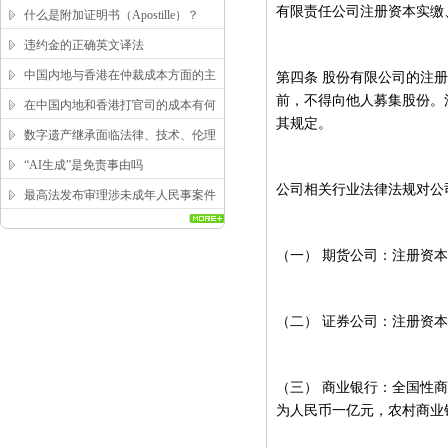
求？
有限责任公司注册资本实缴
什么是附加证明书（Apostille）？
违约金的正确英文译法
中国内地与香港在仲裁成本方面的主
第四条
股份有限公司的注册
前，不得向他人募集股份。
要区别
在中国内地和香港打官司的成本有何
其规定。
区别？
数字遗产继承面临法律、技术、伦理
三重困局，该如何突破？
“AI生成”是免责事由吗
公司相关行业法律法规对公
最高法发布审理涉未成年人民事案件
工作指引
（一）
期货公司：注册资本
（二）
证券公司：注册资本
（三）
商业银行：全国性商
为人民币一亿元，农村商业