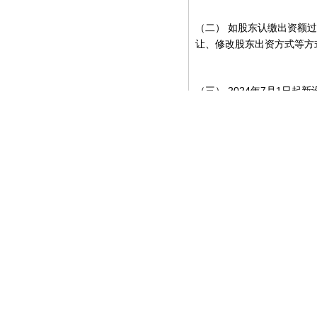
（二）
如股东认缴出资额过
让、修改股东出资方式等方
2024
7
1
（三）
年
月
日起新
2024
6
30
年
月
日前登记设立
款。
Prev 上一篇:
揭开美国
Next 下一篇:
最高法院
A professional legal service website for businesses and 
Links
:
Ministry of Commerce
Ma