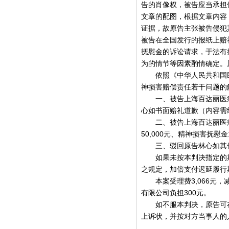
告的肖像权，被告应当承担
文章的配图，根据文章内容
证据，故原告主张被告侵犯
被告在全国发行的报纸上赔
抚慰金的诉讼请求，于法有
为的情节等因素酌情确定。
依照《中华人民共和国民
神损害赔偿责任若干问题的
一、被告上海百达丽医疗
心如书面赔礼道歉（内容需
二、被告上海百达丽医疗
50,000元、精神损害抚慰金1
三、驳回原告林心如其
如果未按本判决指定的期
之规定，加倍支付迟延履行
本案受理费3,066元，减
有限公司负担300元。
如不服本判决，原告可在
上诉状，并按对方当事人的