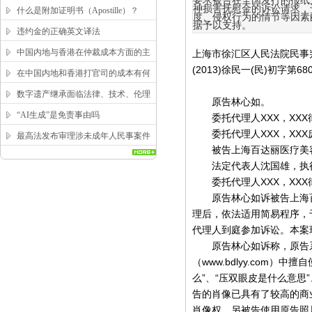
要求被告在全国发行的报纸
求？
神损害抚慰金的诉讼请求，
什么是附加证明书（Apostille）？
度、侵权行为的情节等因素
据予以支持。
违约金的正确英文译法
中国内地与香港在仲裁成本方面的主
上海市徐汇区人民法院民事
(2013)徐民一(民)初字第68
要区别
在中国内地和香港打官司的成本有何
区别？
数字遗产继承面临法律、技术、伦理
原告林心如。
三重困局，该如何突破？
“AI生成”是免责事由吗
委托代理人XXX，XXX
委托代理人XXX，XXX
最高法发布审理涉未成年人民事案件
被告上海百达丽医疗美容
工作指引
法定代表人沈国雄，执
委托代理人XXX，XXX
原告林心如诉被告上海百达
理后，依法适用简易程序，于
代理人到庭参加诉讼。本案
原告林心如诉称，原告系中
（www.bdlyy.com
么”、“压双眼皮是什么意思
告的肖像已具有了较高的商
肖像权，另被告使用原告照