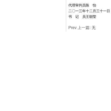
代理审判员陈 怡
二〇一三年十二月三十一日
书 记 员王朝莹
Prev 上一篇:
无
Next 下一篇:
林心如诉
A professional legal service website for businesses and 
Links
:
Ministry of Commerce
Ma
重要链接
：
中央人民政府
司法部
法制办
法院网
商务
海
关总署
财政部
税务局
自然资源
住房城乡建设部
文旅
部
生态资源
部
农
Contact Us
聯系我們
：
Copyright © 2013-2015, www.bilawyers.com,
All rights reserved.
版权所有