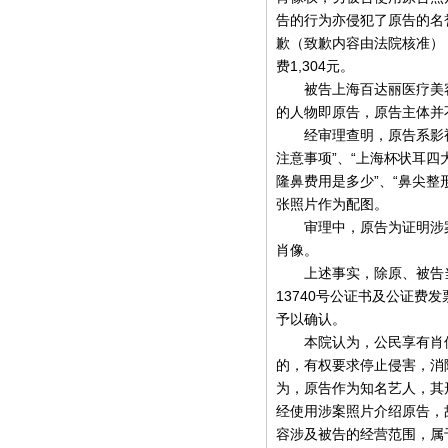
告的行为亦侵犯了原告的名
歉（致歉内容由法院核准），另
费1,304元。
被告上海百达丽医疗美容
的人物即原告，原告主体并
经审理查明，原告系影视演员
注意事项”、“上海杯状耳四
隆鼻费用是多少”、“鼻尖整
张照片作为配图。
审理中，原告为证明涉案
肖像。
上述事实，除原、被告当庭
13740号公证书及公证
予以确认。
本院认为，公民享有肖像
的，有权要求停止侵害，消
为，原告作为知名艺人，其
经使用涉案照片介绍原告，
容涉及被告的经营范围，属