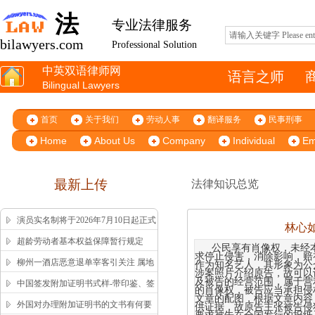
法
专业法律服务
bilawyers.com
Professional Solution
中英双语律师网
语言之师
Bilingual Lawyers
首页
关于我们
劳动人事
翻译服务
民事刑事
Home
About Us
Company
Individual
Em
最新上传
法律知识总览
演员实名制将于2026年7月10日起正式
林心
施行
超龄劳动者基本权益保障暂行规定
公民享有肖像权，未经
求停止侵害，消除影响，赔
柳州一酒店恶意退单宰客引关注 属地
作为知名艺人，其形象为公
涉案照片介绍原告，故可以
市监局高效回应获舆论认可
及被告的经营范围，属于营
中国签发附加证明书式样-带印鉴、签
的肖像权，被告应当承担侵
文章的配图，根据文章内容
字版本 China Apostille Sample
外国对办理附加证明书的文书有何要
供证据，故原告主张被告侵