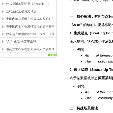
求？
什么是附加证明书（Apostille）？
违约金的正确英文译法
一、核心用法：时间节点标
中国内地与香港在仲裁成本方面的主
"As of"
的核心功能是标记
要区别
在中国内地和香港打官司的成本有何
1.
Starting Poi
区别？
生效起点（
数字遗产继承面临法律、技术、伦理
三重困局，该如何突破？
表示规则、状态或动作
从某
“AI生成”是免责事由吗
最高法发布审理涉未成年人民事案件
:
例句
As of tomorrow, 
工作指引
The policy takes
2.
Status Up T
截止状态（
表示某数据或状态
截至某时
:
例句
As of this morni
The company ha
二、特殊场景用法