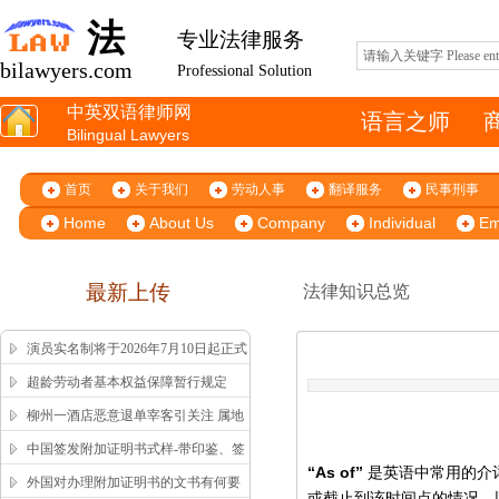
法
专业法律服务
bilawyers.com
Professional Solution
中英双语律师网
语言之师
Bilingual Lawyers
首页
关于我们
劳动人事
翻译服务
民事刑事
Home
About Us
Company
Individual
Em
最新上传
法律知识总览
演员实名制将于2026年7月10日起正式
施行
超龄劳动者基本权益保障暂行规定
柳州一酒店恶意退单宰客引关注 属地
市监局高效回应获舆论认可
中国签发附加证明书式样-带印鉴、签
“As of”
是英语中常用的介
字版本 China Apostille Sample
外国对办理附加证明书的文书有何要
或截止到该时间点的情况。