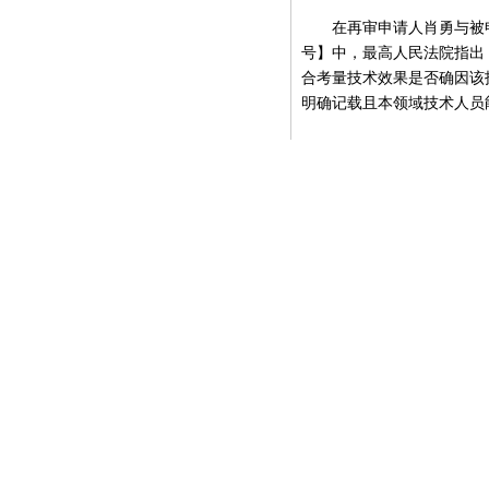
在再审申请人肖勇与被申请
号】中，最高人民法院指出
合考量技术效果是否确因该
明确记载且本领域技术人员
5.多主体实施方法专利
在上诉人深圳市吉祥腾达
品经营部、济南历下昊威电
【（2019）最高法知民终
法的实质内容固化在被诉侵
替代的实质性作用，终端用
行为人实施了该专利方法，
6.明显属于现有设计的
在再审申请人罗宣安与被
子科技有限公司侵害外观设计
权人已经在申请日前主动公