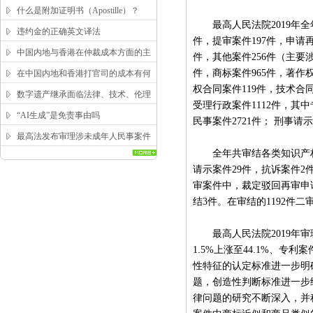
求？
什么是附加证明书（Apostille）？
最高人民法院2019年全年
违约金的正确英文译法
件，提审案件197件，申请
中国内地与香港在仲裁成本方面的主
件，其他案件256件（主要
要区别
件，商标案件965件，著作
在中国内地和香港打官司的成本有何
权合同案件119件，技术合
区别？
数字遗产继承面临法律、技术、伦理
受理行政案件1112件，其
三重困局，该如何突破？
“AI生成”是免责事由吗
民事案件2721件； 刑事请
最高法发布审理涉未成年人民事案件
全年共审结各类知识产权案件
工作指引
请示案件29件，抗诉案件2
审案件中，裁定驳回再审申请
结3件。在审结的1192件二
最高人民法院2019年审
1.5%上涨至44.1%、专
性特征的认定标准进一步明
题，创造性判断标准进一步
律问题的研究不断深入，并