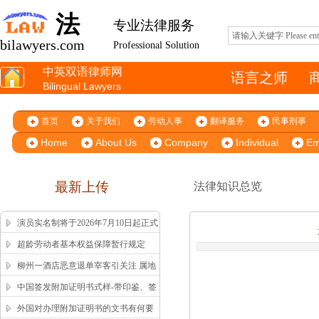
法
专业法律服务
bilawyers.com
Professional Solution
中英双语律师网
语言之师
Bilingual Lawyers
首页
关于我们
劳动人事
翻译服务
民事刑事
Home
About Us
Company
Individual
Em
最新上传
法律知识总览
演员实名制将于2026年7月10日起正式
施行
超龄劳动者基本权益保障暂行规定
柳州一酒店恶意退单宰客引关注 属地
市监局高效回应获舆论认可
中国签发附加证明书式样-带印鉴、签
字版本 China Apostille Sample
外国对办理附加证明书的文书有何要