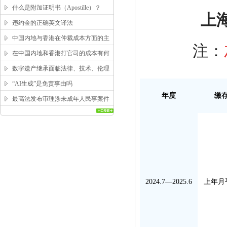
求？
什么是附加证明书（Apostille）？
上海
违约金的正确英文译法
中国内地与香港在仲裁成本方面的主
注：
要区别
在中国内地和香港打官司的成本有何
区别？
数字遗产继承面临法律、技术、伦理
三重困局，该如何突破？
“AI生成”是免责事由吗
年度
缴
最高法发布审理涉未成年人民事案件
工作指引
2024.7—2025.6
上年月