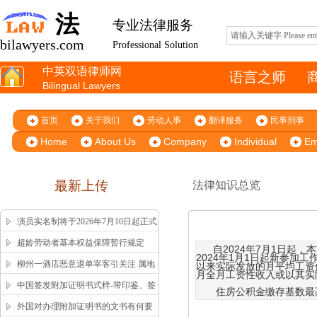
法
专业法律服务
bilawyers.com
Professional Solution
中英双语律师网
语言之师
Bilingual Lawyers
首页
关于我们
劳动人事
翻译服务
民事刑事
Home
About Us
Company
Individual
Em
最新上传
法律知识总览
演员实名制将于2026年7月10日起正式
施行
超龄劳动者基本权益保障暂行规定
自2024年7月1日起
2024年1月1日起新参
柳州一酒店恶意退单宰客引关注 属地
以来实际发放的月平均工资
月全月工资性收入或以其实
市监局高效回应获舆论认可
中国签发附加证明书式样-带印鉴、签
住房公积金缴存基数最高不
字版本 China Apostille Sample
外国对办理附加证明书的文书有何要