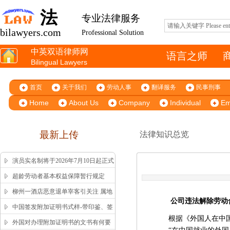
法
专业法律服务
bilawyers.com
Professional Solution
中英双语律师网
语言之师
Bilingual Lawyers
首页
关于我们
劳动人事
翻译服务
民事刑事
Home
About Us
Company
Individual
Em
最新上传
法律知识总览
演员实名制将于2026年7月10日起正式
施行
超龄劳动者基本权益保障暂行规定
柳州一酒店恶意退单宰客引关注 属地
公司违法解除劳动
市监局高效回应获舆论认可
中国签发附加证明书式样-带印鉴、签
根据《外国人在中
字版本 China Apostille Sample
外国对办理附加证明书的文书有何要