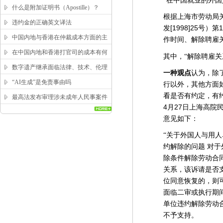
“在中国就业的外
求？
什么是附加证明书（Apostille）？
根据上海市劳动局
违约金的正确英文译法
[1998]25
1
发
号）第
中国内地与香港在仲裁成本方面的主
作时间、解除聘雇
要区别
在中国内地和香港打官司的成本有何
其中，“解除聘雇关
区别？
数字遗产继承面临法律、技术、伦理
一种观点
认为，除
三重困局，该如何突破？
“AI生成”是免责事由吗
行以外，其他方面
看是否有约定，有
最高法发布审理涉未成年人民事案件
4
27
月
日上海高院
工作指引
意见如下：
“关于外国人与用
约解除的问题
对于
除条件解除劳动合
关系，该诉请是否
位同意恢复的，则
面临二审或执行期
单位违约解除劳动
不予支持。