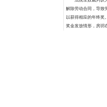
法院生效裁判认为：
解除劳动合同，导致
以获得相应的年终奖
奖金发放情形，房玥在
情形，故对房玥要求2
法律法规并没有强制
员工的业绩表现等，
定的发放规则仍应遵
获得年终奖，应当结
方面因素综合考量。
同的变更达成一致，导
日，此后两日系双休日
公司未举证房玥的20