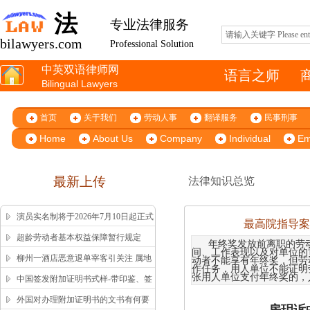
法
专业法律服务
bilawyers.com
Professional Solution
中英双语律师网
语言之师
Bilingual Lawyers
首页
关于我们
劳动人事
翻译服务
民事刑事
Home
About Us
Company
Individual
Em
最新上传
法律知识总览
演员实名制将于2026年7月10日起正式
最高院指导案
施行
超龄劳动者基本权益保障暂行规定
年终奖发放前离职的劳
间、工作表现以及对单位的
柳州一酒店恶意退单宰客引关注 属地
动者不能享有年终奖，但劳
作任务，用人单位不能证明
市监局高效回应获舆论认可
张用人单位支付年终奖的，
中国签发附加证明书式样-带印鉴、签
字版本 China Apostille Sample
外国对办理附加证明书的文书有何要