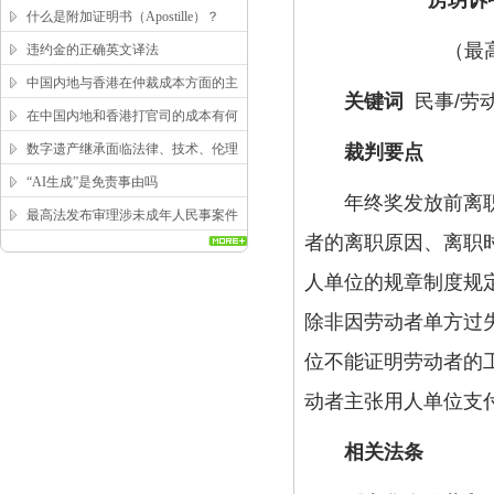
房玥诉
求？
什么是附加证明书（Apostille）？
（最高人
违约金的正确英文译法
中国内地与香港在仲裁成本方面的主
关键词
民事/劳动
要区别
在中国内地和香港打官司的成本有何
区别？
数字遗产继承面临法律、技术、伦理
裁判要点
三重困局，该如何突破？
“AI生成”是免责事由吗
年终奖发放前离职的
最高法发布审理涉未成年人民事案件
者的离职原因、离职
工作指引
人单位的规章制度规
除非因劳动者单方过
位不能证明劳动者的
动者主张用人单位支
相关法条