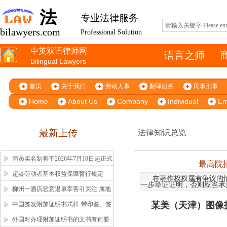
法
专业法律服务
bilawyers.com
Professional Solution
中英双语律师网
语言之师
Bilingual Lawyers
首页
关于我们
劳动人事
翻译服务
民事刑事
Home
About Us
Company
Individual
Em
最新上传
法律知识总览
演员实名制将于2026年7月10日起正式
最高院
施行
超龄劳动者基本权益保障暂行规定
在著作权权属有争议的
一步举证证明，否则应当承
柳州一酒店恶意退单宰客引关注 属地
市监局高效回应获舆论认可
某美（天津）图像技
中国签发附加证明书式样-带印鉴、签
字版本 China Apostille Sample
外国对办理附加证明书的文书有何要