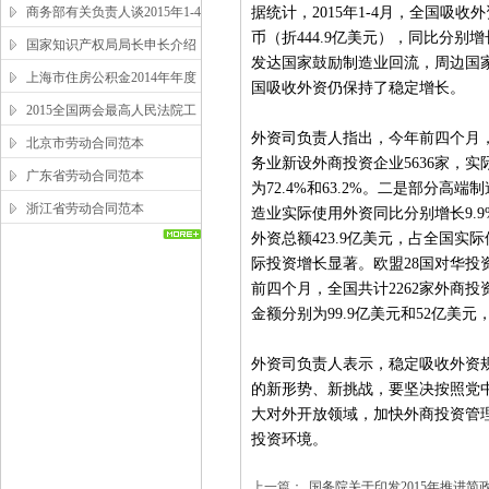
商务部有关负责人谈2015年1-4
据统计，2015年1-4月，全国吸收
币（折444.9亿美元），同比分别
月吸收外资情况
国家知识产权局局长申长介绍
发达国家鼓励制造业回流，周边国家
2014年中国知识产权发展状况
上海市住房公积金2014年年度
国吸收外资仍保持了稳定增长。
报告
2015全国两会最高人民法院工
外资司负责人指出，今年前四个月
作报告全文
北京市劳动合同范本
务业新设外商投资企业5636家，实际
广东省劳动合同范本
为72.4%和63.2%。二是部分
浙江省劳动合同范本
造业实际使用外资同比分别增长9.9
外资总额423.9亿美元，占全国实
际投资增长显著。欧盟28国对华投资
前四个月，全国共计2262家外商投
金额分别为99.9亿美元和52亿美元，
外资司负责人表示，稳定吸收外资
的新形势、新挑战，要坚决按照党
大对外开放领域，加快外商投资管
投资环境。
上一篇：
国务院关于印发2015年推进