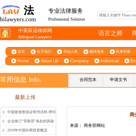
法
专业法律服务
bilawyers.com
Professional Solution
中英双语律师网
语言之师
Bilingual Lawyers
首页
关于我们
劳动人事
翻译服务
民事刑事
Home
About Us
Company
Individual
Em
常用信息 Info.
合同范本
申请文书
最新上传
中国签发附加证明书式样-带印
商
鉴、签字版本 China Apostille
企业签订“背靠背”条款的风险
来源： 商务部网站
Sample
提示
2018年中国外商投资概况