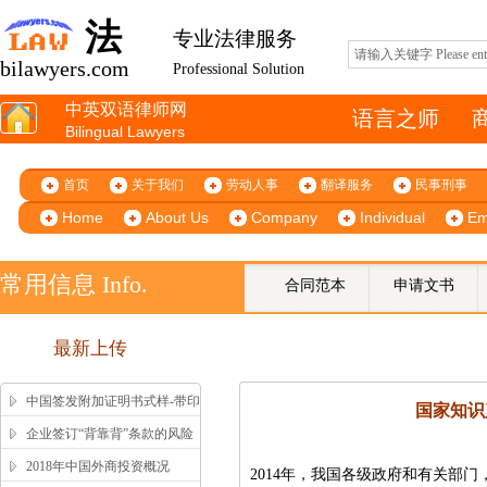
法
专业法律服务
bilawyers.com
Professional Solution
中英双语律师网
语言之师
Bilingual Lawyers
首页
关于我们
劳动人事
翻译服务
民事刑事
Home
About Us
Company
Individual
Em
常用信息 Info.
合同范本
申请文书
最新上传
中国签发附加证明书式样-带印
国家知识
鉴、签字版本 China Apostille
企业签订“背靠背”条款的风险
Sample
提示
2018年中国外商投资概况
2014年，我国各级政府和有关部