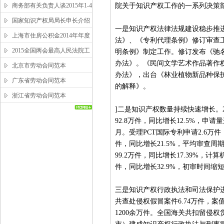
商务部有关负责人谈2015年1-4
院关于知识产权工作的一系列决策
月吸收外资情况
国家知识产权局局长申长介绍
一是知识产权法律法规建设稳步推
2014年中国知识产权发展状况
上海市住房公积金2014年年度
法》、《专利代理条例》修订审查
报告
2015全国两会最高人民法院工
明条例》制定工作。修订发布《驰
办法》。《民间文学艺术作品著作
作报告全文
北京市劳动合同范本
办法》，出台《林业植物新品种保
广东省劳动合同范本
的解释》。
浙江省劳动合同范本
]二是知识产权数量持续快速增长。2
92.8万件，同比增长12.5%，申
月。受理PCT国际专利申请2.6万件
件，同比增长21.5%，平均审查
99.2万件，同比增长17.39%，计
件，同比增长32.9%，初审时间缩
三是知识产权行政执法和司法保护进一
共查处侵权假冒案件6.74万件，案
1200余万件。全国海关共扣留侵权