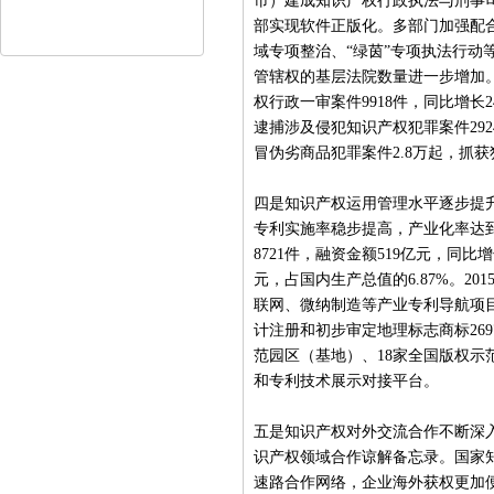
市）建成知识产权行政执法与刑事
部实现软件正版化。多部门加强配合
域专项整治、“绿茵”专项执法行动
管辖权的基层法院数量进一步增加。全
权行政一审案件9918件，同比增长2
逮捕涉及侵犯知识产权犯罪案件2924
冒伪劣商品犯罪案件2.8万起，抓获犯
四是知识产权运用管理水平逐步提升。
专利实施率稳步提高，产业化率达到33
8721件，融资金额519亿元，同比增
元，占国内生产总值的6.87%。201
联网、微纳制造等产业专利导航项目。
计注册和初步审定地理标志商标26
范园区（基地）、18家全国版权
和专利技术展示对接平台。
五是知识产权对外交流合作不断深
识产权领域合作谅解备忘录。国家
速路合作网络，企业海外获权更加