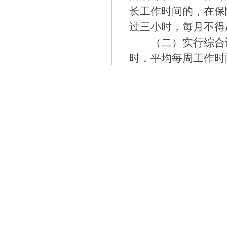
长工作时间的，在保
过三小时，每月不得
（二）实行综合
时，平均每周工作时
（三）实行不定
第五条
甲方延长
支付加班加点工资。
第六条
乙方在合
方应保证乙方每周至
四、劳动保护和
第七条
甲方应严
面的法律、法规和规
生要求的工作环境和
立健全生产工艺流程