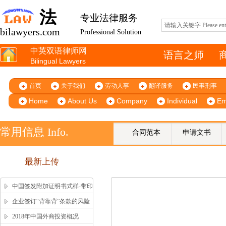
法
专业法律服务
bilawyers.com
Professional Solution
中英双语律师网
语言之师
Bilingual Lawyers
首页
关于我们
劳动人事
翻译服务
民事刑事
Home
About Us
Company
Individual
Em
常用信息 Info.
合同范本
申请文书
最新上传
中国签发附加证明书式样-带印
鉴、签字版本 China Apostille
企业签订“背靠背”条款的风险
Sample
提示
2018年中国外商投资概况