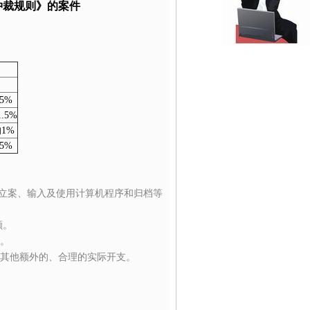
仲裁规则
》
的案件
5%
.5%
的1%
5%
、立案、输入及使用计算机程序和归档等
额。
。
其他额外的、合理的实际开支。