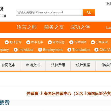
欢
务
ution
语言之师 商务之友 成功之伴
La
翻译服务
民事刑事
常用信息
首席律师
公司企业
mpany
Individual
Employment
Translation
Chief A
合同范本
申请文书
法律费用
统计数据
仲裁
仲裁费-上海国际仲裁中心（又名上海国际经济
裁费