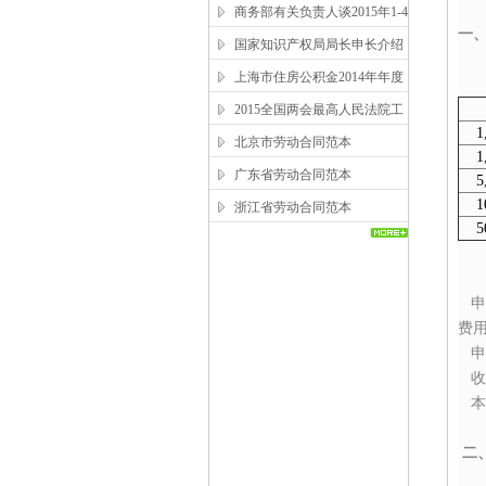
商务部有关负责人谈2015年1-4
一
月吸收外资情况
国家知识产权局局长申长介绍
2014年中国知识产权发展状况
上海市住房公积金2014年年度
报告
争
2015全国两会最高人民法院工
1,
作报告全文
北京市劳动合同范本
1,0
广东省劳动合同范本
5,0
10,
浙江省劳动合同范本
50
申
费
申
收
本
二