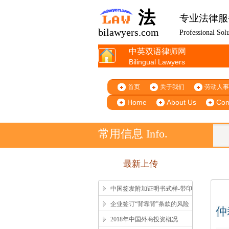
法
专业法律服
bilawyers.com
Professional Sol
中英双语律师网
Bilingual Lawyers
首页
关于我们
劳动人事
Home
About Us
Co
常用信息 Info.
最新上传
中国签发附加证明书式样-带印
鉴、签字版本 China Apostille
企业签订“背靠背”条款的风险
仲
Sample
提示
2018年中国外商投资概况