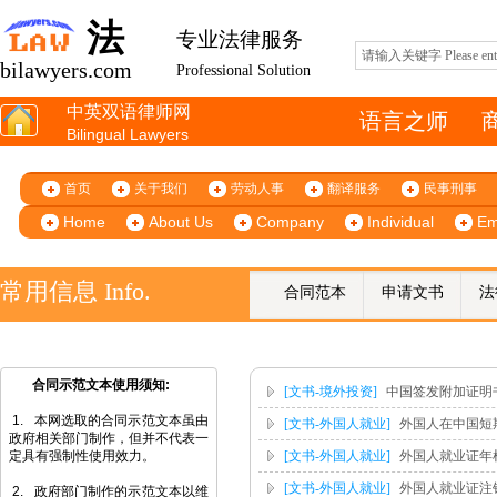
法
专业法律服务
bilawyers.com
Professional Solution
中英双语律师网
语言之师
Bilingual Lawyers
首页
关于我们
劳动人事
翻译服务
民事刑事
Home
About Us
Company
Individual
Em
常用信息 Info.
合同范本
申请文书
法
合同示范文本使用须
知:
[文书-境外投资]
中国签发附加证明书式样-
1. 本网选取的合同示范文本虽由
[文书-外国人就业]
外国人在中国短期工作证明Ap
政府相关部门制作，但并不代表一
定具有强制性使用效力。
[文书-外国人就业]
外国人就业证年检表 Appli
[文书-外国人就业]
外国人就业证注销（迁移）申请
2. 政府部门制作的示范文本以维