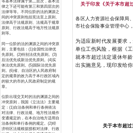
等基本法律属于第二层次，基本法
关于印发《关于本市超
律之下还可能有第三和第四层次的
法律等等。不同位阶的法的渊源之
间的冲突原则包括宪法至上原则、
各区人力资源社会保障局
法律高于法规原则、法规高于规章
市社会保险事业管理中心
原则、行政法规高于地方性法规原
则等。
为适应新时代发展要求，
同一位阶的法的渊源之间的冲突原
单位工伤风险，根据《工
则，主要包括：(1)全国性法律优
先原则。(2)特别法优先原则。(3)
就本市超过法定退休年龄
后法优先或新法优先原则。(4)实
出实施意见，现印发给你
体法优先原则。(5)国际法优先原
则。(6)省、自治区的人民政府制
定的规章的效力高于本行政区域内
的较大的市的人民政府制定的规
章。
位阶出现交叉时的法的渊源之间的
冲突原则，我国《立法法》主要规
定：(1)自治条例和单行条例依法
对法律、行政法规、地方性法规作
变通规定的，在本自治地方适用自
治条例和单行条例的规定。(2)经
关于本市超过
济特区法规根据授权对法律、行政