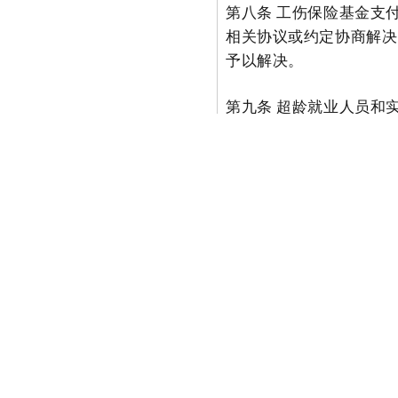
第八条 工伤保险基金支
相关协议或约定协商解决
予以解决。
第九条 超龄就业人员和
实施办法》有关社会保险
工程建设项目使用的超龄
行。
第十条 用人单位应当规
教育，执行安全生产和职
和减少职业伤害。
第十一条 本意见自
2025