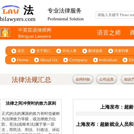
法
专业法律服务
bilawyers.com
Professional Solution
中英双语律师网
语言之师
Bilingual Lawyers
首页
关于我们
劳动人事
翻译服务
民事刑事
Home
About Us
Company
Individual
Em
法律法规汇总
合同纠纷
公司运营
知识
法律之间冲突时的效力原则
上海发布：超龄就
正式的法的渊源的效力有时也被称
为法律效力等级，或法律效力位
上海发布：超龄就业人员和实
阶。宪法(或根本法)属于第一层
次，而民法、刑法、行政法、诉讼