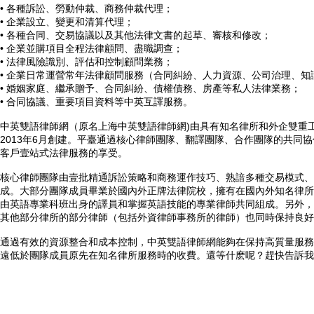
• 各種訴訟、勞動仲裁、商務仲裁代理；
• 企業設立、變更和清算代理；
• 各種合同、交易協議以及其他法律文書的起草、審核和修改；
• 企業並購項目全程法律顧問、盡職調查；
• 法律風險識別、評估和控制顧問業務；
• 企業日常運營常年法律顧問服務（合同糾紛、人力資源、公司治理、
• 婚姻家庭、繼承贈予、合同糾紛、債權債務、房產等私人法律業務；
• 合同協議、重要項目資料等中英互譯服務。
中英雙語律師網（原名上海中英雙語律師網)由具有知名律所和外企雙重
2013年6月創建。平臺通過核心律師團隊、翻譯團隊、合作團隊的共同
客戶壹站式法律服務的享受。
核心律師團隊由壹批精通訴訟策略和商務運作技巧、熟諳多種交易模式、
成。大部分團隊成員畢業於國內外正牌法律院校，擁有在國內外知名律所
由英語專業科班出身的譯員和掌握英語技能的專業律師共同組成。另外，
其他部分律所的部分律師（包括外資律師事務所的律師）也同時保持良好
通過有效的資源整合和成本控制，中英雙語律師網能夠在保持高質量服務
遠低於團隊成員原先在知名律所服務時的收費。還等什麽呢？趕快告訴我