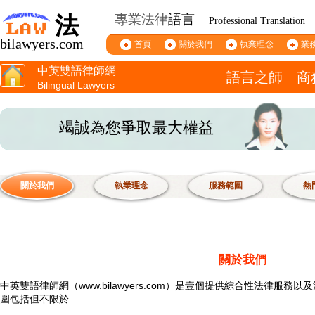
專業法律
語言
法
Professional Translation
bilawyers.com
首頁
關於我們
執業理念
業
中英雙語律師網
語言之師 商
Bilingual Lawyers
竭誠為您爭取最大權益
關於我們
執業理念
服務範圍
熱
關於
我
們
中英雙語律師網（www.bilawyers.com）是壹個提供綜合性法律服
圍包括但不限於